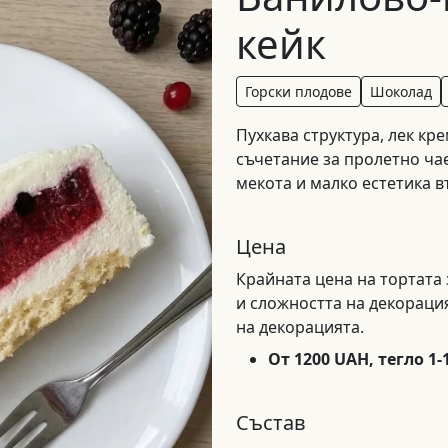
кейк
Горски плодове
Шоколад
Пухкава структура, лек кр
съчетание за пролетно ча
мекота и малко естетика в
Цена
Крайната цена на тортата 
и сложността на декорацият
на декорацията.
От 1200 UAH, тегло 1-
Състав