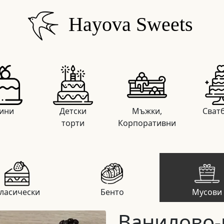
Hayova Sweets
ини
Детски
Мъжки,
Сват
торти
Корпоративни
ласически
Бенто
Мусови
Ванилово-