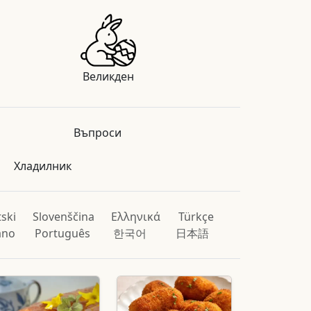
Великден
Въпроси
Хладилник
ski
Slovenščina
Ελληνικά
Türkçe
iano
Português
한국어
日本語