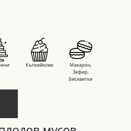
бени
Къпкейкове
Макарон,
Зефир,
Бисквитки
плодов мусов