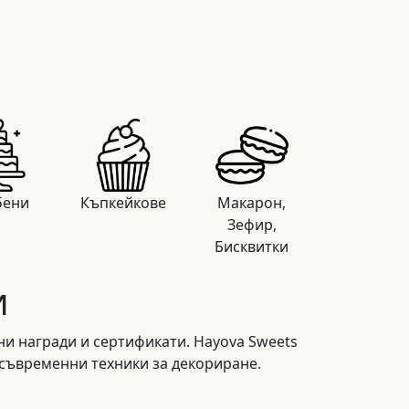
бени
Къпкейкове
Макарон,
Зефир,
Бисквитки
и
ни награди и сертификати. Hayova Sweets
 съвременни техники за декориране.