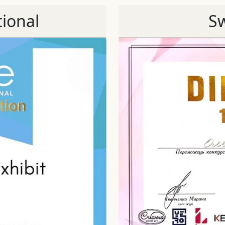
tional
S