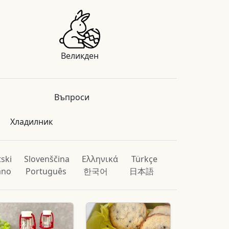
Великден
Въпроси
Хладилник
ski
Slovenščina
Ελληνικά
Türkçe
iano
Português
한국어
日本語