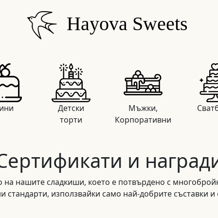
Hayova Sweets
ини
Детски
Мъжки,
Сват
торти
Корпоративни
Сертификати и наград
о на нашите сладкиши, което е потвърдено с многоброй
и стандарти, използвайки само най-добрите съставки и