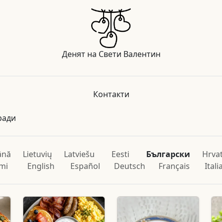
Денят на Свети Валентин
Контакти
ради
ână
Lietuvių
Latviešu
Eesti
Български
Hrvat
mi
English
Español
Deutsch
Français
Ital