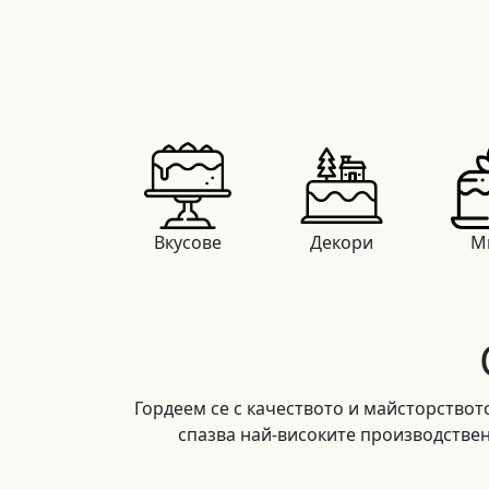
Вкусове
Декори
М
Гордеем се с качеството и майсторствот
спазва най-високите производствен